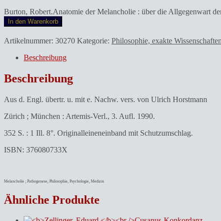
Burton, Robert.Anatomie der Melancholie : über die Allgegenwart d
In den Warenkorb
Artikelnummer:
30270
Kategorie:
Philosophie, exakte Wissenschaft
Beschreibung
Beschreibung
Aus d. Engl. übertr. u. mit e. Nachw. vers. von Ulrich Horstmann
Zürich ; München : Artemis-Verl., 3. Aufl. 1990.
352 S. : 1 Ill. 8°. Originalleineneinband mit Schutzumschlag.
ISBN: 376080733X
Melancholie ; Pathogenese, Philosophie, Psychologie, Medizin
Ähnliche Produkte