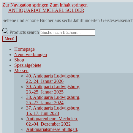
Zur Navigation springen
Zum Inhalt springen
ANTIQUARIAT MICHAEL SOLDER
Seltene und schöne Bücher aus sechs Jahrhunderten Geisteswissensc
Products search
Menü
Homepage
Neuerwerbungen
Shop
Spezialgebiete
Messen
40. Antiquaria Ludwigsburg,
22.-24. Januar 2026
39. Antiquaria Ludwigsburg,
23.-25. Januar 2025
38. Antiquaria Ludwigsburg,
25.-27. Januar 2024
37. Antiquaria Ludwigsburg,
15.-17. Juni 2023
Antiquarenbeurs Mechelen,
02.-04. Dezember 2022
Antiquariatsmesse Stuttgart,