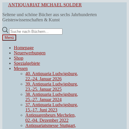
Zur
Zum
ANTIQUARIAT MICHAEL SOLDER
Navigation
Inhalt
Seltene und schöne Bücher aus sechs Jahrhunderten
springen
springen
Geisteswissenschaften & Kunst
Products
search
Menü
Homepage
Neuerwerbungen
Shop
Spezialgebiete
Messen
40. Antiquaria Ludwigsburg,
22.-24. Januar 2026
39. Antiquaria Ludwigsburg,
23.-25. Januar 2025
38. Antiquaria Ludwigsburg,
25.-27. Januar 2024
37. Antiquaria Ludwigsburg,
15.-17. Juni 2023
Antiquarenbeurs Mechelen,
02.-04. Dezember 2022
Antiquariatsmesse Stuttgart,