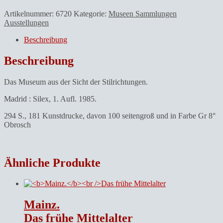
J.
Rogelio.Begegnung
Artikelnummer:
6720
Kategorie:
Museen Sammlungen
mit
Ausstellungen
dem
Prado.
Beschreibung
Menge
Beschreibung
Das Museum aus der Sicht der Stilrichtungen.
Madrid : Silex, 1. Aufl. 1985.
294 S., 181 Kunstdrucke, davon 100 seitengroß und in Farbe Gr 8°
Obrosch
Ähnliche Produkte
Mainz.
Das frühe Mittelalter