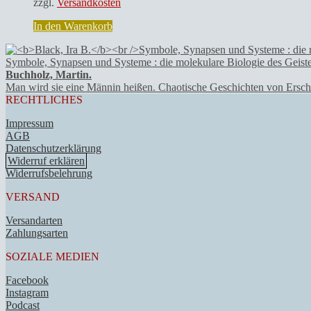
zzgl.
Versandkosten
In den Warenkorb
Symbole, Synapsen und Systeme : die molekulare Biologie des Geiste
Buchholz, Martin.
Man wird sie eine Männin heißen. Chaotische Geschichten von Ersch
RECHTLICHES
Impressum
AGB
Datenschutzerklärung
Widerruf erklären
Widerrufsbelehrung
VERSAND
Versandarten
Zahlungsarten
SOZIALE MEDIEN
Facebook
Instagram
Podcast