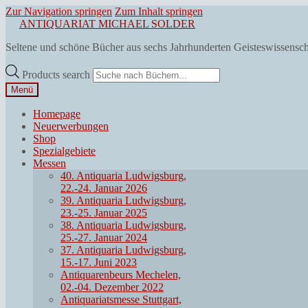
Zur Navigation springen
Zum Inhalt springen
ANTIQUARIAT MICHAEL SOLDER
Seltene und schöne Bücher aus sechs Jahrhunderten Geisteswissensc
Products search
Menü
Homepage
Neuerwerbungen
Shop
Spezialgebiete
Messen
40. Antiquaria Ludwigsburg,
22.-24. Januar 2026
39. Antiquaria Ludwigsburg,
23.-25. Januar 2025
38. Antiquaria Ludwigsburg,
25.-27. Januar 2024
37. Antiquaria Ludwigsburg,
15.-17. Juni 2023
Antiquarenbeurs Mechelen,
02.-04. Dezember 2022
Antiquariatsmesse Stuttgart,