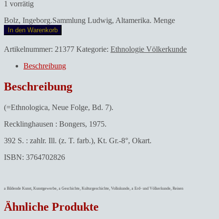
1 vorrätig
Bolz, Ingeborg.Sammlung Ludwig, Altamerika. Menge
In den Warenkorb
Artikelnummer:
21377
Kategorie:
Ethnologie Völkerkunde
Beschreibung
Beschreibung
(=Ethnologica, Neue Folge, Bd. 7).
Recklinghausen : Bongers, 1975.
392 S. : zahlr. Ill. (z. T. farb.), Kt. Gr.-8°, Okart.
ISBN: 3764702826
a Bildende Kunst, Kunstgewerbe, a Geschichte, Kulturgeschichte, Volkskunde, a Erd- und Völkerkunde, Reisen
Ähnliche Produkte