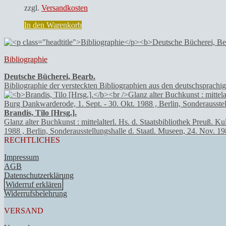
zzgl.
Versandkosten
In den Warenkorb
Bibliographie
Deutsche Bücherei, Bearb.
Bibliographie der versteckten Bibliographien aus den deutschsprachi
Brandis, Tilo [Hrsg.].
Glanz alter Buchkunst : mittelalterl. Hs. d. Staatsbibliothek Preuß.
1988 , Berlin, Sonderausstellungshalle d. Staatl. Museen, 24. Nov. 
RECHTLICHES
Impressum
AGB
Datenschutzerklärung
Widerruf erklären
Widerrufsbelehrung
VERSAND