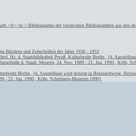
gen Büchern und Zeitschriften der Jahre 1930 - 1953
 Kulturbesitz Berlin , [d. Ausstellung wird gezeigt in Braunschweig, H
1989 - 21. Jan. 1990 , Köln, Schnütgen-Museum 1990].