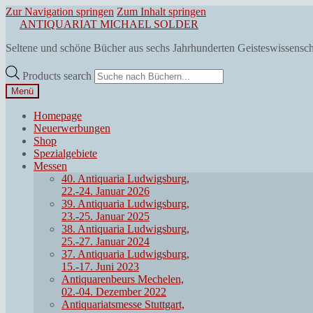
Zur Navigation springen
Zum Inhalt springen
ANTIQUARIAT MICHAEL SOLDER
Seltene und schöne Bücher aus sechs Jahrhunderten Geisteswissensc
Products search
Menü
Homepage
Neuerwerbungen
Shop
Spezialgebiete
Messen
40. Antiquaria Ludwigsburg,
22.-24. Januar 2026
39. Antiquaria Ludwigsburg,
23.-25. Januar 2025
38. Antiquaria Ludwigsburg,
25.-27. Januar 2024
37. Antiquaria Ludwigsburg,
15.-17. Juni 2023
Antiquarenbeurs Mechelen,
02.-04. Dezember 2022
Antiquariatsmesse Stuttgart,