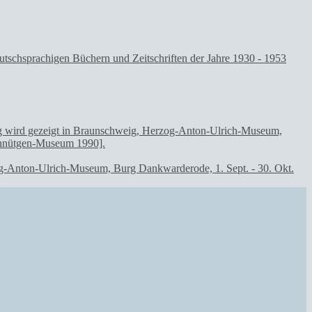
erzog-Anton-Ulrich-Museum, Burg Dankwarderode, 1. Sept. - 30. Okt.