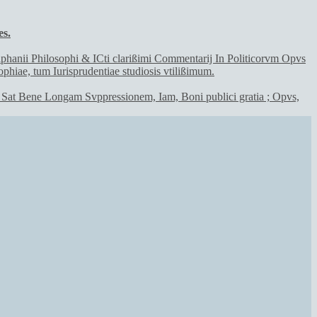
es.
st Sat Bene Longam Svppressionem, Iam, Boni publici gratia ; Opvs,