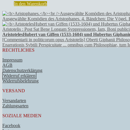
In den Warenkorb
Ausgewählte Komödien des Aristophanes. 4. Bändchen: Die Vögel. 
AristotelesHubert van Giffen (1533-1604) und Hubertus Giphani
[Commentarii in politicorum opus Aristotelis] Oberti Giphanii Philos
Enarrationis Svbtili Perspicuitate ... omnibus cum Philosophiae, tum I
RECHTLICHES
Impressum
AGB
Datenschutzerklärung
Widerruf erklären
Widerrufsbelehrung
VERSAND
Versandarten
Zahlungsarten
SOZIALE MEDIEN
Facebook