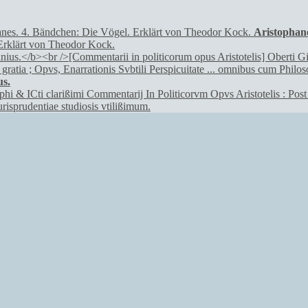
Aristophan
Erklärt von Theodor Kock.
us.
ophi & ICti clarißimi Commentarij In Politicorvm Opvs Aristotelis : Po
urisprudentiae studiosis vtilißimum.