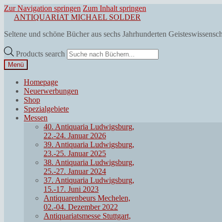
Zur Navigation springen
Zum Inhalt springen
ANTIQUARIAT MICHAEL SOLDER
Seltene und schöne Bücher aus sechs Jahrhunderten Geisteswissensc
Products search
Menü
Homepage
Neuerwerbungen
Shop
Spezialgebiete
Messen
40. Antiquaria Ludwigsburg,
22.-24. Januar 2026
39. Antiquaria Ludwigsburg,
23.-25. Januar 2025
38. Antiquaria Ludwigsburg,
25.-27. Januar 2024
37. Antiquaria Ludwigsburg,
15.-17. Juni 2023
Antiquarenbeurs Mechelen,
02.-04. Dezember 2022
Antiquariatsmesse Stuttgart,