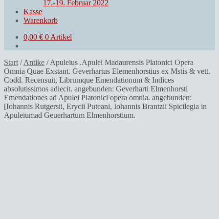
17.-19. Februar 2022
Kasse
Warenkorb
0,00
€
0 Artikel
Start
/
Antike
/
Apuleius .Apulei Madaurensis Platonici Opera
Omnia Quae Exstant. Geverhartus Elemenhorstius ex Mstis & vett.
Codd. Recensuit, Librumque Emendationum & Indices
absolutissimos adiecit. angebunden: Geverharti Elmenhorsti
Emendationes ad Apulei Platonici opera omnia. angebunden:
[Iohannis Rutgersii, Erycii Puteani, Iohannis Brantzii Spicilegia in
Apuleiumad Geuerhartum Elmenhorstium.