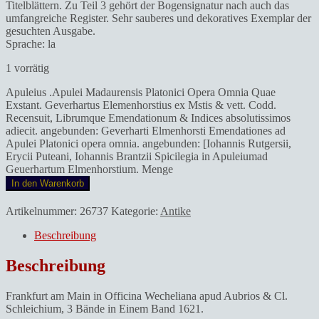
Titelblättern. Zu Teil 3 gehört der Bogensignatur nach auch das
umfangreiche Register. Sehr sauberes und dekoratives Exemplar der
gesuchten Ausgabe.
Sprache: la
1 vorrätig
Apuleius .Apulei Madaurensis Platonici Opera Omnia Quae
Exstant. Geverhartus Elemenhorstius ex Mstis & vett. Codd.
Recensuit, Librumque Emendationum & Indices absolutissimos
adiecit. angebunden: Geverharti Elmenhorsti Emendationes ad
Apulei Platonici opera omnia. angebunden: [Iohannis Rutgersii,
Erycii Puteani, Iohannis Brantzii Spicilegia in Apuleiumad
Geuerhartum Elmenhorstium. Menge
In den Warenkorb
Artikelnummer:
26737
Kategorie:
Antike
Beschreibung
Beschreibung
Frankfurt am Main in Officina Wecheliana apud Aubrios & Cl.
Schleichium, 3 Bände in Einem Band 1621.