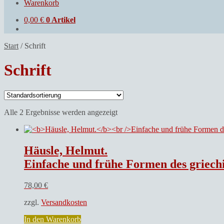
Warenkorb
0,00
€
0 Artikel
Start
/
Schrift
Schrift
Alle 2 Ergebnisse werden angezeigt
Häusle, Helmut.
Einfache und frühe Formen des griec
78,00
€
zzgl.
Versandkosten
In den Warenkorb