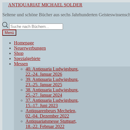
Zur
Zum
ANTIQUARIAT MICHAEL SOLDER
Navigation
Inhalt
Seltene und schöne Bücher aus sechs Jahrhunderten Geisteswissensc
springen
springen
Products
search
Menü
Homepage
Neuerwerbungen
Shop
Spezialgebiete
Messen
40. Antiquaria Ludwigsburg,
22.-24. Januar 2026
39. Antiquaria Ludwigsburg,
23.-25. Januar 2025
38. Antiquaria Ludwigsburg,
25.-27. Januar 2024
37. Antiquaria Ludwigsburg,
15.-17. Juni 2023
Antiquarenbeurs Mechelen,
02.-04. Dezember 2022
Antiquariatsmesse Stuttgart,
18.-22. Februar 2022