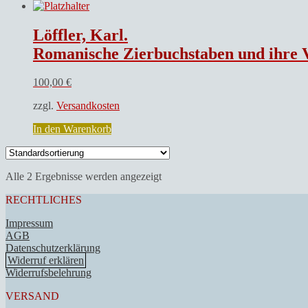
Löffler, Karl.
Romanische Zierbuchstaben und ihre 
100,00
€
zzgl.
Versandkosten
In den Warenkorb
Alle 2 Ergebnisse werden angezeigt
RECHTLICHES
Impressum
AGB
Datenschutzerklärung
Widerruf erklären
Widerrufsbelehrung
VERSAND