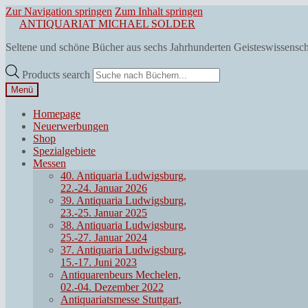
Zur Navigation springen
Zum Inhalt springen
ANTIQUARIAT MICHAEL SOLDER
Seltene und schöne Bücher aus sechs Jahrhunderten Geisteswissensc
Products search
Menü
Homepage
Neuerwerbungen
Shop
Spezialgebiete
Messen
40. Antiquaria Ludwigsburg,
22.-24. Januar 2026
39. Antiquaria Ludwigsburg,
23.-25. Januar 2025
38. Antiquaria Ludwigsburg,
25.-27. Januar 2024
37. Antiquaria Ludwigsburg,
15.-17. Juni 2023
Antiquarenbeurs Mechelen,
02.-04. Dezember 2022
Antiquariatsmesse Stuttgart,