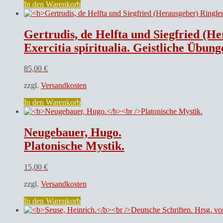
In den Warenkorb
Gertrudis, de Helfta und Siegfried (He
Exercitia spiritualia. Geistliche Übun
85,00
€
zzgl.
Versandkosten
In den Warenkorb
Neugebauer, Hugo.
Platonische Mystik.
15,00
€
zzgl.
Versandkosten
In den Warenkorb