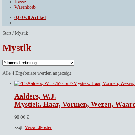
Kasse
Warenkorb
0,00
€
0 Artikel
Start
/
Mystik
Mystik
Alle 4 Ergebnisse werden angezeigt
Aalders, W.J.
Mystiek. Haar, Vormen, Wezen, Waard
98,00
€
zzgl.
Versandkosten