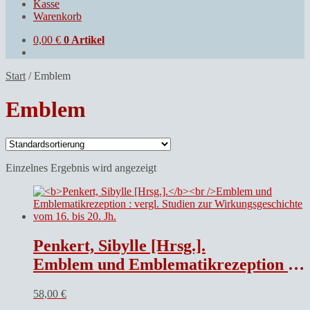
Kasse
Warenkorb
0,00
€
0 Artikel
Start
/
Emblem
Emblem
Einzelnes Ergebnis wird angezeigt
Penkert, Sibylle [Hrsg.].
Emblem und Emblematikrezeption : vergl. Studien zur Wirkungsgeschichte vom 16. bis 20. Jh.
58,00
€