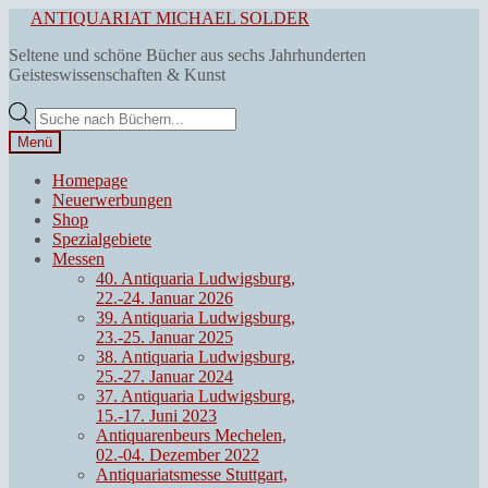
Zur
Zum
ANTIQUARIAT MICHAEL SOLDER
Navigation
Inhalt
Seltene und schöne Bücher aus sechs Jahrhunderten
springen
springen
Geisteswissenschaften & Kunst
Products
search
Menü
Homepage
Neuerwerbungen
Shop
Spezialgebiete
Messen
40. Antiquaria Ludwigsburg,
22.-24. Januar 2026
39. Antiquaria Ludwigsburg,
23.-25. Januar 2025
38. Antiquaria Ludwigsburg,
25.-27. Januar 2024
37. Antiquaria Ludwigsburg,
15.-17. Juni 2023
Antiquarenbeurs Mechelen,
02.-04. Dezember 2022
Antiquariatsmesse Stuttgart,