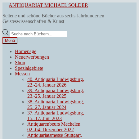
Zur
Zum
ANTIQUARIAT MICHAEL SOLDER
Navigation
Inhalt
Seltene und schöne Bücher aus sechs Jahrhunderten
springen
springen
Geisteswissenschaften & Kunst
Products
search
Menü
Homepage
Neuerwerbungen
Shop
Spezialgebiete
Messen
40. Antiquaria Ludwigsburg,
22.-24. Januar 2026
39. Antiquaria Ludwigsburg,
23.-25. Januar 2025
38. Antiquaria Ludwigsburg,
25.-27. Januar 2024
37. Antiquaria Ludwigsburg,
15.-17. Juni 2023
Antiquarenbeurs Mechelen,
02.-04. Dezember 2022
Antiquariatsmesse Stuttgart,