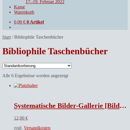
17.-19. Februar 2022
Kasse
Warenkorb
0,00
€
0 Artikel
Start
/
Bibliophile Taschenbücher
Bibliophile Taschenbücher
Alle 6 Ergebnisse werden angezeigt
Systematische Bilder-Gallerie [Bildergalerie] zur allgemeinen deutschen Real-Encyklopädie [Realenzyklopädie] : (Conversations-Lexicon) , in lithogr. Blättern
12,00
€
zzgl.
Versandkosten