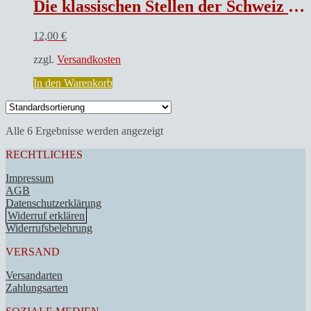
Die klassischen Stellen der Schweiz und deren Hauptorte in Originalansichten dargestellt, gezeichnet von Gust. Adolph Müller, auf Stahl gestochen von Henry Winklers und den besten englischen Künstlern. Mit Erläuterungen von Heinrich Zschokke.
12,00
€
zzgl.
Versandkosten
In den Warenkorb
Alle 6 Ergebnisse werden angezeigt
RECHTLICHES
Impressum
AGB
Datenschutzerklärung
Widerruf erklären
Widerrufsbelehrung
VERSAND
Versandarten
Zahlungsarten