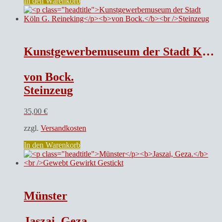
In den Warenkorb
Kunstgewerbemuseum der Stadt Köln G. Reineking
von Bock.
Steinzeug
35,00
€
zzgl.
Versandkosten
In den Warenkorb
Münster
Jaszai, Geza.