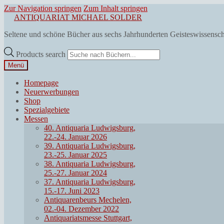
Zur Navigation springen
Zum Inhalt springen
ANTIQUARIAT MICHAEL SOLDER
Seltene und schöne Bücher aus sechs Jahrhunderten Geisteswissensc
Products search
Menü
Homepage
Neuerwerbungen
Shop
Spezialgebiete
Messen
40. Antiquaria Ludwigsburg,
22.-24. Januar 2026
39. Antiquaria Ludwigsburg,
23.-25. Januar 2025
38. Antiquaria Ludwigsburg,
25.-27. Januar 2024
37. Antiquaria Ludwigsburg,
15.-17. Juni 2023
Antiquarenbeurs Mechelen,
02.-04. Dezember 2022
Antiquariatsmesse Stuttgart,