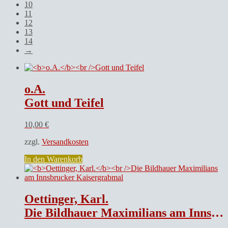
10
11
12
13
14
→
o.A.
Gott und Teifel
10,00
€
zzgl.
Versandkosten
In den Warenkorb
Oettinger, Karl.
Die Bildhauer Maximilians am Innsbrucker Kaisergrabmal