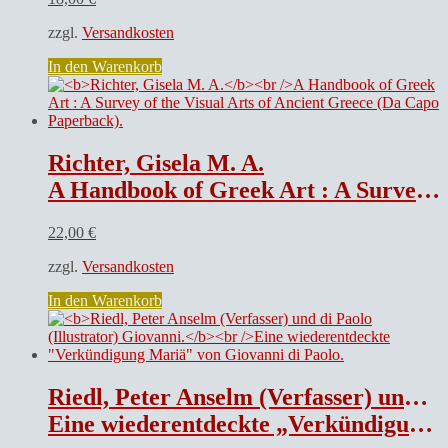
zzgl.
Versandkosten
In den Warenkorb
Richter, Gisela M. A.
A Handbook of Greek Art : A Survey of the Visual Arts of Ancient Greece (Da Capo Paperback).
22,00
€
zzgl.
Versandkosten
In den Warenkorb
Riedl, Peter Anselm (Verfasser) und di Paolo (Illustrator) Giovanni.
Eine wiederentdeckte „Verkündigung Mariä“ von Giovanni di Paolo.