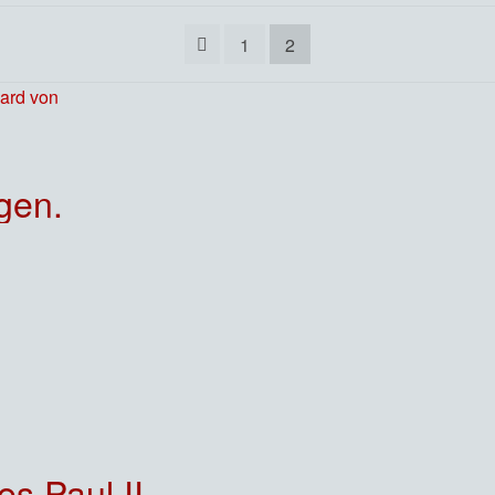
1
2
gen.
s Paul II.