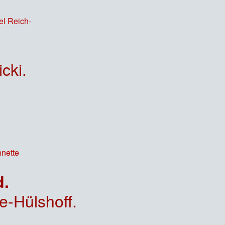
cki.
d.
e-Hülshoff.