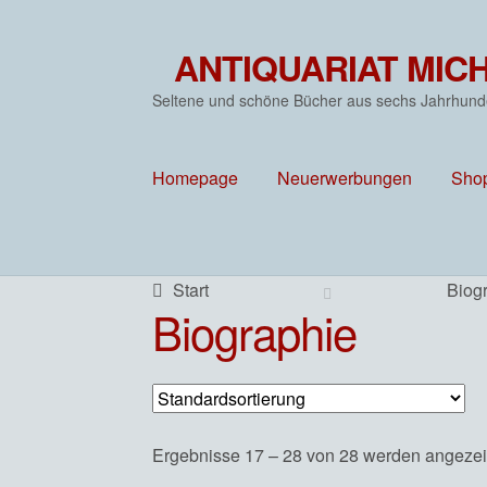
ANTIQUARIAT MIC
Zur
Zum
Navigation
Inhalt
Seltene und schöne Bücher aus sechs Jahrhund
springen
springen
Homepage
Neuerwerbungen
Sho
Start
Biog
Biographie
Ergebnisse 17 – 28 von 28 werden angezei